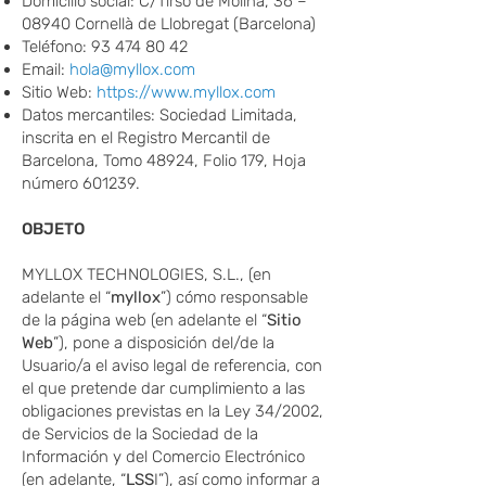
Domicilio social: C/Tirso de Molina, 36 –
08940 Cornellà de Llobregat (Barcelona)
Teléfono:
93 474 80 42
Email:
hola@myllox.com
Sitio Web:
https://www.myllox.com
Datos mercantiles: Sociedad Limitada,
inscrita en el Registro Mercantil de
Barcelona, Tomo
48924
, Folio 179, Hoja
número 601239.
OBJETO
MYLLOX TECHNOLOGIES, S.L., (en
adelante el “
myllox
”) cómo responsable
de la página web (en adelante el “
Sitio
Web
”), pone a disposición de
l/de la
Usuario/a el aviso legal de referencia, con
el que pretende dar cumplimiento a las
obligaciones previstas en la Ley 34/2002,
de Servicios de la Sociedad de la
Información y del Comercio Electrónico
(en adelante, “
LSS
I”), así como informar a