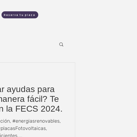
contacto
Reserva tu plaza
ar ayudas para
manera fácil? Te
n la FECS 2024.
ción, #energiasrenovables,
#placasFotovoltaicas,
ientes,...