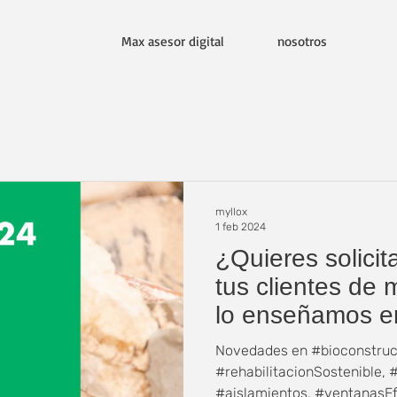
Max asesor digital
nosotros
myllox
1 feb 2024
¿Quieres solicit
tus clientes de 
lo enseñamos e
Novedades en #bioconstruc
#rehabilitacionSostenible, 
#aislamientos, #ventanasEfic