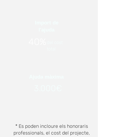
Import de
l'ajuda
40%
del cost
total
Ajuda màxima
3.000€
* Es poden incloure els honoraris
professionals, el cost del projecte,