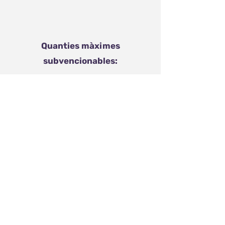
Quanties màximes
subvencionables:
Import de
l'ajuda
40%
entre el
i el
80%
del cost *