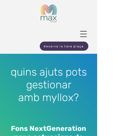
Reserva la teva plaça
quins ajuts pots
gestionar
amb myllox?
Fons NextGeneration