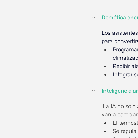
Domótica ene
Los asistentes
para convertir
Programar
climatizac
Recibir a
Integrar 
Inteligencia ar
La IA no solo 
van a cambiar.
El termost
Se regula