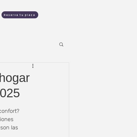
contacto
Reserva tu plaza
 hogar
2025
confort? 
ciones 
son las 