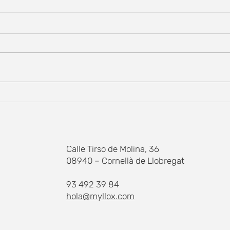
myllox disponible en catalán
5 de 
con el soporte del
Medi
Departament de Cultura
Calle Tirso de Molina, 36
08940 – Cornellà de Llobregat
93 492 39 84
hola@myllox.com