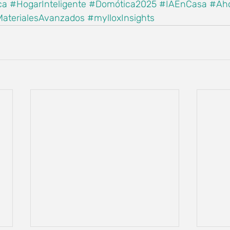
ca
#HogarInteligente
#Domótica2025
#IAEnCasa
#Aho
aterialesAvanzados
#mylloxInsights