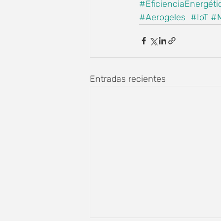
#EficienciaEnergéti
#Aerogeles
#IoT
#M
Entradas recientes