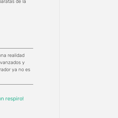
aratas de la 
na realidad 
 avanzados y 
rador ya no es 
un respiro!